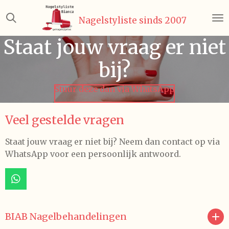
Ga
Nagelstyliste sinds 2007
direct
naar
Staat jouw vraag er niet
de
hoofdinhoud
bij?
Stuur deze dan via WhatsApp
Veel gestelde vragen
Staat jouw vraag er niet bij? Neem dan contact op via
WhatsApp voor een persoonlijk antwoord.
W
h
a
t
BIAB Nagelbehandelingen
s